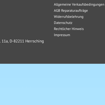
Allgemeine Verkaufsbedingungen
GANZKÖRPERDECKE M
AGB Reparaturaufträge
GANZKÖRPERDECKE M, BREI
Widerrufsbelehrung
GANZKÖRPERDECKE L
Datenschutz
GANZKÖRPERDECKE XL
Rechtlicher Hinweis
LIFE-CYCLE-MANAGER
Impressum
. 11a, D-82211 Herrsching