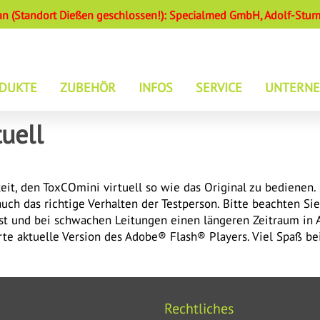
 (Standort Dießen geschlossen!): Specialmed GmbH, Adolf-Sturm
DUKTE
ZUBEHÖR
INFOS
SERVICE
UNTERN
+
GNOSE VON VERDAUUNGSPROBLEMEN
PRESSEMITTEILUNGEN
GASTRO
PFLEGE UND REPARATUR
II GASTROLYZER
ÜBER UNS
uell
CHERENTWÖHNUNG
NEWS
GASTROCHART
SMOKERLYZER LUNGLIFE
DOWNLOADS
TEAM
GNOSE VON RAUCHGASVERGIFTUNG
VIDEOS
SMOKERLYZER PICO BABY
TOXCO II
GERÄTETEST VIRTUELL
PARTNER
GNOSE VON ASTHMA
RAUCHERENTWÖHNUNG –
SMOKERLYZER MICRO+ II
NOBREATH
ZERTIFIKAT
keit, den ToxCOmini virtuell so wie das Original zu bedienen
ERFAHRUNGSBERICHT
+
TMUNG
SMOKERLYZER PICO II
NOXBOX
uch das richtige Verhalten der Testperson. Bitte beachten Sie
st und bei schwachen Leitungen einen längeren Zeitraum in 
ERSTRÖM & NICODEP
NOXBOXO
NICODEP – TEST
2
rte aktuelle Version des Adobe® Flash® Players. Viel Spaß be
+
WÄRMEDECKEN
NOXBOXMOBILE
FAGERSTRÖM – TEST
OBERKÖRPERDECKE / GANZ
NOXBOXMOBILEO
OBERKÖRPERDECKE HALSAU
2
KLEINKINDERDECKE
UNDERKÖRPERDECKE / GAN
Rechtliches
S