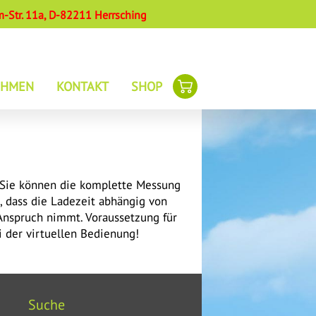
-Str. 11a, D-82211 Herrsching
EHMEN
KONTAKT
SHOP
E
. Sie können die komplette Messung
, dass die Ladezeit abhängig von
Anspruch nimmt. Voraussetzung für
i der virtuellen Bedienung!
KÖRPERDECKE
SSCHNITT
ZKÖRPERDECKE
Suche