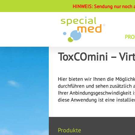
HINWEIS: Sendung nur noch an
PRO
DIA
ToxCOmini – Virt
RAU
DIA
DIA
Hier bieten wir Ihnen die Möglich
BEA
durchführen und sehen zusätzlich a
Ihrer Anbindungsgeschwindigkeit i
FAG
diese Anwendung ist eine installie
OP-
Produkte