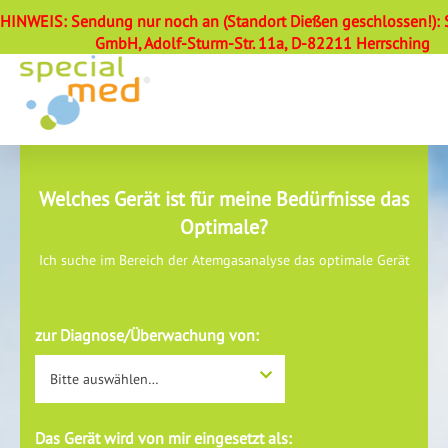
HINWEIS: Sendung nur noch an (Standort Dießen geschlossen!):
GmbH, Adolf-Sturm-Str. 11a, D-82211 Herrsching
Welches Gerät ist für meine Bedürfnisse das
Optimale?
Ich suche im Bereich der Atemgasanalyse das optimale Gerät
zur Diagnose/Überwachung von:
Bitte auswählen…
Das Gerät wird von mir eingesetzt als: