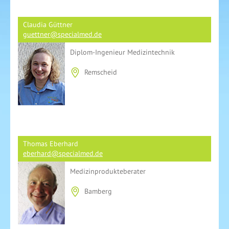
Claudia Güttner
guettner@specialmed.de
Diplom-Ingenieur Medizintechnik
Remscheid
Thomas Eberhard
eberhard@specialmed.de
Medizinprodukteberater
Bamberg