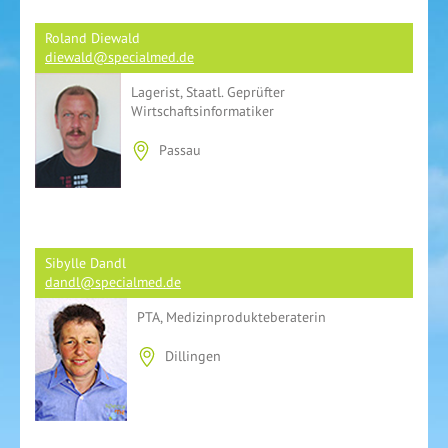
Roland Diewald
diewald@specialmed.de
Lagerist, Staatl. Geprüfter
Wirtschaftsinformatiker
Passau
Sibylle Dandl
dandl@specialmed.de
PTA, Medizinprodukteberaterin
Dillingen