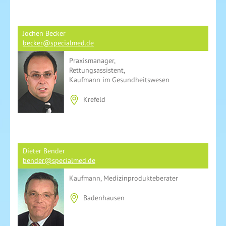
Jochen Becker
becker@specialmed.de
Praxismanager,
Rettungsassistent,
Kaufmann im Gesundheitswesen
Krefeld
Dieter Bender
bender@specialmed.de
Kaufmann, Medizinprodukteberater
Badenhausen