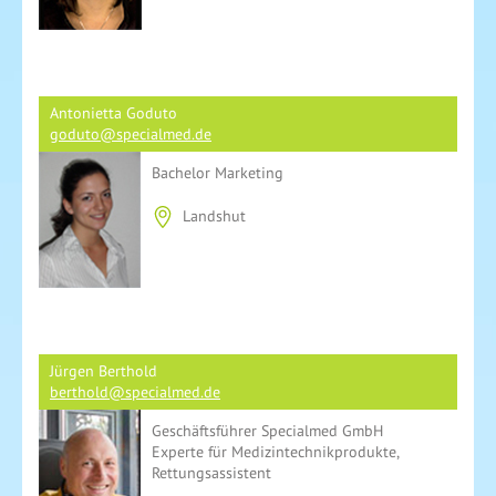
Antonietta Goduto
goduto@specialmed.de
Bachelor Marketing
Landshut
Jürgen Berthold
berthold@specialmed.de
Geschäftsführer Specialmed GmbH
Experte für Medizintechnikprodukte,
Rettungsassistent