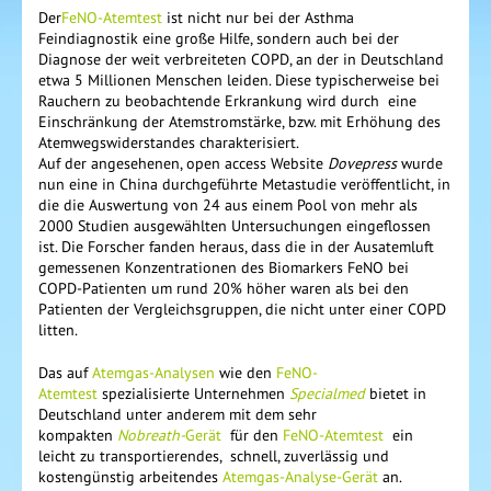
Der
FeNO-Atemtest
ist nicht nur bei der Asthma
Feindiagnostik eine große Hilfe, sondern auch bei der
Diagnose der weit verbreiteten COPD, an der in Deutschland
etwa 5 Millionen Menschen leiden. Diese typischerweise bei
Rauchern zu beobachtende Erkrankung wird durch eine
Einschränkung der Atemstromstärke, bzw. mit Erhöhung des
Atemwegswiderstandes charakterisiert.
Auf der angesehenen, open access Website
Dovepress
wurde
nun eine in China durchgeführte Metastudie veröffentlicht, in
die die Auswertung von 24 aus einem Pool von mehr als
2000 Studien ausgewählten Untersuchungen eingeflossen
ist. Die Forscher fanden heraus, dass die in der Ausatemluft
gemessenen Konzentrationen des Biomarkers FeNO bei
COPD-Patienten um rund 20% höher waren als bei den
Patienten der Vergleichsgruppen, die nicht unter einer COPD
litten.
Das auf
Atemgas-Analysen
wie den
FeNO-
Atemtest
spezialisierte Unternehmen
Specialmed
bietet in
Deutschland
unter anderem mit dem sehr
kompakten
Nobreath-
Gerät
für den
FeNO-Atemtest
ein
leicht zu transportierendes, schnell, zuverlässig und
kostengünstig arbeitendes
Atemgas-Analyse-Gerät
an.