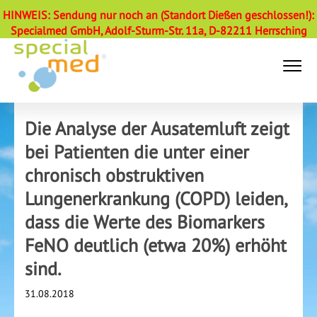
HINWEIS: Sendung nur noch an (Standort Dießen geschlossen!):
Specialmed GmbH, Adolf-Sturm-Str. 11a, D-82211 Herrsching
Die Analyse der Ausatemluft zeigt
bei Patienten die unter einer
chronisch obstruktiven
Lungenerkrankung (COPD) leiden,
dass die Werte des Biomarkers
FeNO deutlich (etwa 20%) erhöht
sind.
31.08.2018