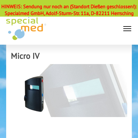
HINWEIS: Sendung nur noch an (Standort Dießen geschlossen!):
Specialmed GmbH, Adolf-Sturm-Str. 11a, D-82211 Herrsching
Micro IV